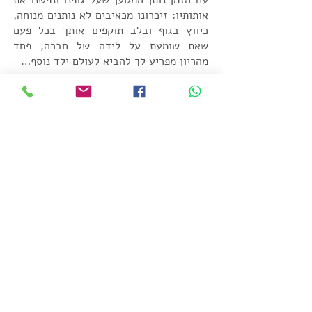
עם הזמן נותן המטען שעל גופנו ונפשנו את
אותותיו: זיכרונו מכאיבים לא נותנים מנוחה,
כיווץ בגוף ובלב תוקפים אותך בכל פעם
שאת שומעת על לידה של חברה, פחד
מהריון מפריע לך להביא לעולם ילד נוסף…
מוזמנת לבוא לפגישה או שתיים. ביחד
נתמודד עם סיפור הלידה שלך, ובעזרת
גישת הקונסטלציה המשפחתית נשחרר את
הטראומה, הפחדים והאכזבה.
morishalvi@gmail.com
052-8580070