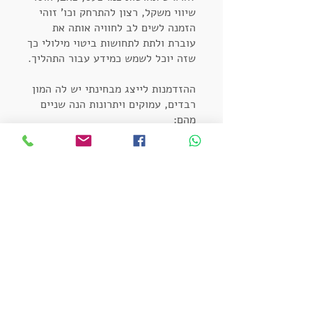
שיווי משקל, רצון להתרחק וכו' זוהי
הזמנה לשים לב לחוויה אותה את
עוברת ולתת לתחושות ביטוי מילולי כך
שזה יוכל לשמש כמידע עבור התהליך.
ההזדמנות לייצג מבחינתי יש לה המון
רבדים, עמוקים ויתרונות הנה שניים
מהם:
האפשרות להזדהות מתוך כוונה ובתוך
סשן מוחזק מאפשרת ללמוד ולהכיר
את התופעה ובהמשך להבחין בה גם
כשהיא מתרחשת ללא כוונה בסביבה
אחרת. לעצם היכולת להבחין בתופעה
כשהיא קורית יש פוטנציאל ליצור
שינוי במערכות היחסים שלנו.
בקונסטלציה אנחנו עובדות על יצירת
סדר במערכת של המונחה כדי להגיע
לשקט ולהקלה. קורה לא מעט שגם
הנציגים חווים את ההקלה הזו בחייהם.