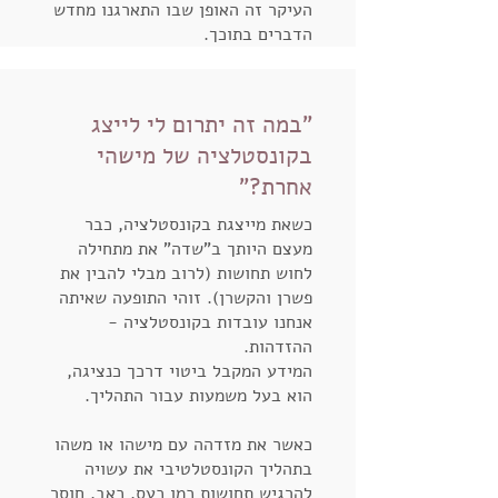
העיקר זה האופן שבו התארגנו מחדש
הדברים בתוכך.
"במה זה יתרום לי לייצג
בקונסטלציה של מישהי
אחרת?"
כשאת מייצגת בקונסטלציה, כבר
מעצם היותך ב"שדה" את מתחילה
לחוש תחושות (לרוב מבלי להבין את
פשרן והקשרן). זוהי התופעה שאיתה
אנחנו עובדות בקונסטלציה -
ההזדהות.
המידע המקבל ביטוי דרכך כנציגה,
הוא בעל משמעות עבור התהליך.
כאשר את מזדהה עם מישהו או משהו
בתהליך הקונסטלטיבי את עשויה
להרגיש תחושות כמו כעס, כאב, חוסר