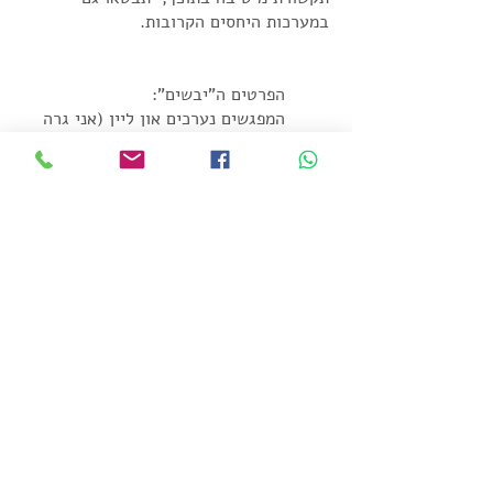
במערכות היחסים הקרובות.
הפרטים ה"יבשים":
המפגשים נערכים און ליין (אני גרה
בהודו)
אורך מפגש שעה
עלות מפגש 300 ₪
morishalvi@gmail.com
052-8580070